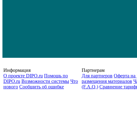
Информация
Партнерам
О проекте DIPO.ru
Помощь по
Для партнеров
Оферта на 
DIPO.ru
Возможности системы
Что
размещения материалов
Ч
нового
Сообщить об ошибке
(F.A.Q.)
Cравнение тариф