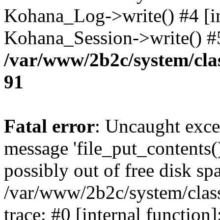
Kohana_Log->write() #4 [in
Kohana_Session->write() #
/var/www/2b2c/system/clas
91
Fatal error
: Uncaught exce
message 'file_put_contents(
possibly out of free disk spa
/var/www/2b2c/system/class
trace: #0 [internal functio