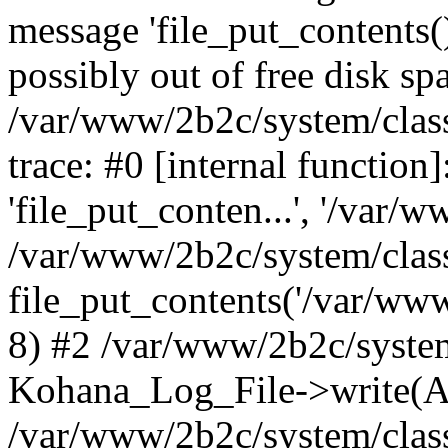
message 'file_put_contents(
possibly out of free disk spa
/var/www/2b2c/system/class
trace: #0 [internal functio
'file_put_conten...', '/var/w
/var/www/2b2c/system/class
file_put_contents('/var/www/
8) #2 /var/www/2b2c/system
Kohana_Log_File->write(A
/var/www/2b2c/system/clas