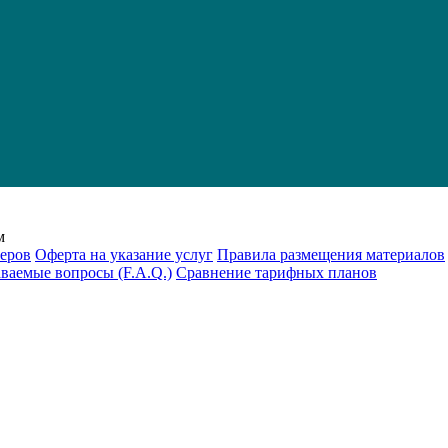
м
еров
Оферта на указание услуг
Правила размещения материалов
аваемые вопросы (F.A.Q.)
Cравнение тарифных планов