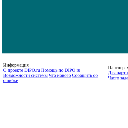
Информация
Партнера
О проекте DIPO.ru
Помощь по DIPO.ru
Для партн
Возможности системы
Что нового
Сообщить об
Часто зад
ошибке