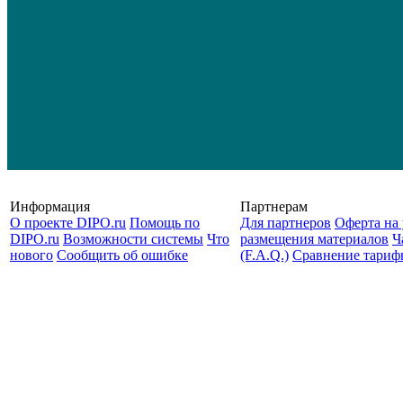
Информация
Партнерам
О проекте DIPO.ru
Помощь по
Для партнеров
Оферта на 
DIPO.ru
Возможности системы
Что
размещения материалов
Ч
нового
Сообщить об ошибке
(F.A.Q.)
Cравнение тариф