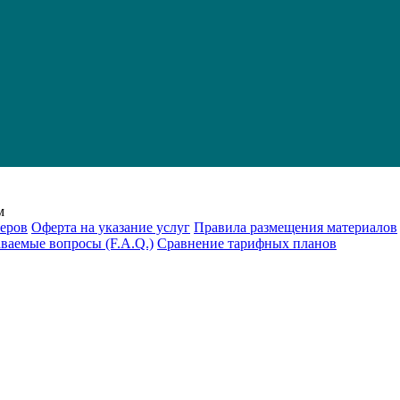
м
еров
Оферта на указание услуг
Правила размещения материалов
аваемые вопросы (F.A.Q.)
Cравнение тарифных планов