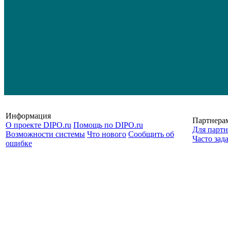
Информация
Партнера
О проекте DIPO.ru
Помощь по DIPO.ru
Для партн
Возможности системы
Что нового
Сообщить об
Часто зад
ошибке